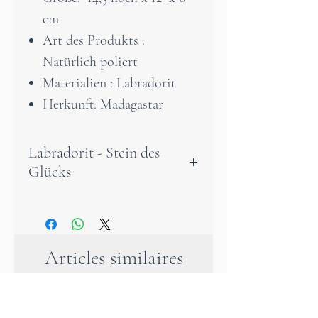
cm
Art des Produkts :
Natürlich poliert
Materialien : Labradorit
Herkunft: Madagastar
Labradorit - Stein des
Glücks
Die heilsame Kraft des
Labradorits
Der Labradorit ist ein Stein
Articles similaires
der Regeneration – er wirkt
auf sanfte Weise ausgleichend
und stärkend, sowohl auf