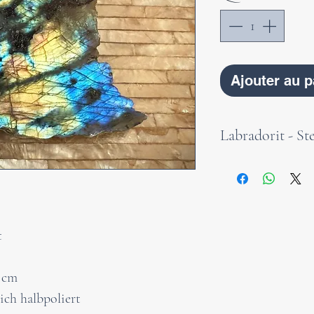
Ajouter au p
Labradorit - St
Dieser wundersch
eine polierte Seit
unbearbeitet und
Charakter und ei
t
verleiht.
Der Labradorit i
5 cm
Schutzstein. Er 
ich halbpoliert