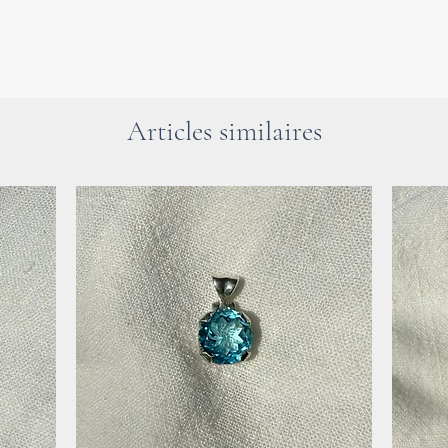
absorbiert schäd
Alltag zu schütze
Die Wirkung des 
regenerierend auf
Ebene nach Zeit
Articles similaires
Der Labradoritste
Gedanken und all
dich daran hinder
Der Labradorit fö
den Intellekt, di
Gehirnhälften, di
und die Originali
Du kannst ihn in
um zu lernen, di
Moment zu konze