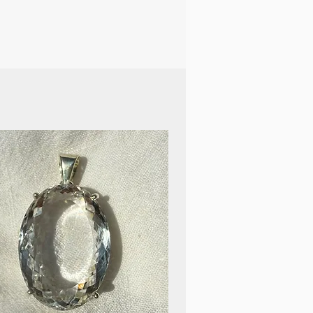
liche Energien, um Sie im
n.
Labradorits ist als
 körperlicher und geistiger
en der Erschöpfung bekannt.
in beseitigt negative
es geistige Grübeln, das
t, glücklich zu sein.
rdert die geistige Schärfe,
e Aktivität der
e Inspiration, die Intuition
tät.
 der Meditation verwenden,
ch auf den gegenwärtigen
ntrieren.