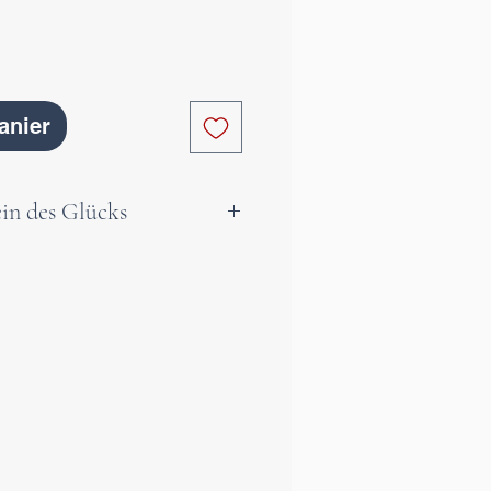
anier
ein des Glücks
öne, feine Labradorit hat
e, der Rest des Steins ist
 natürlich, was ihm viel
ne sehr starke Präsenz
st ein unverzichtbarer
wirkt wie ein Schild und