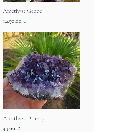
Amethyst Geode
Preis
1.490,00 €
7 Tage Lieferzeit
Amethyst Druse 3
Preis
49,00 €