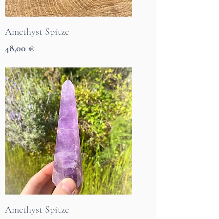
Amethyst Spitze
Preis
48,00 €
7 Tage Lieferzeit
Amethyst Spitze