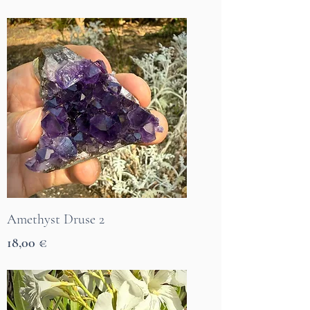
7 Tage Lieferzeit
Amethyst Druse 2
Preis
18,00 €
7 Tage Lieferzeit