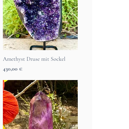
Amethyst Druse mit Sockel
Preis
430,00 €
7 Tage Lieferzeit