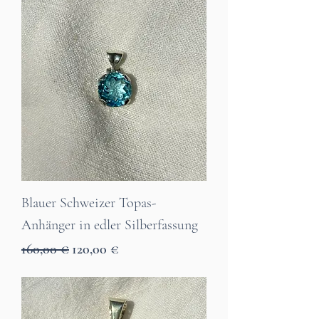
Blauer Schweizer Topas-
Anhänger in edler Silberfassung
Standardpreis
Sale-Preis
160,00 €
120,00 €
7 Tage Lieferzeit