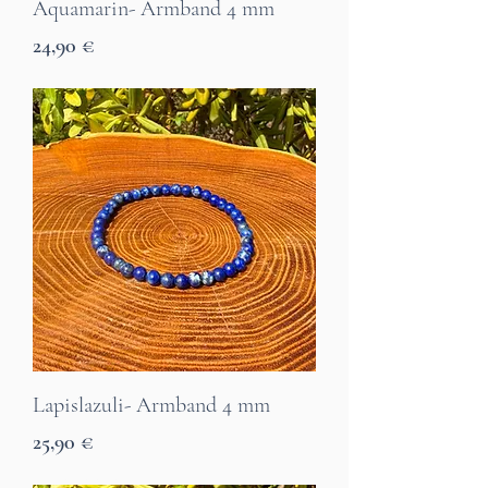
Aquamarin- Armband 4 mm
Preis
24,90 €
7 Tage Lieferzeit
Lapislazuli- Armband 4 mm
Preis
25,90 €
7 Tage Lieferzeit