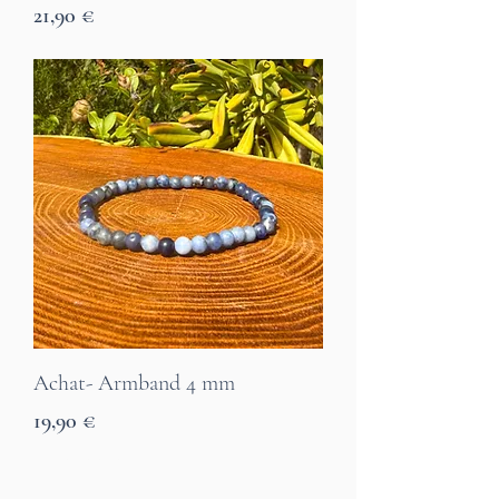
Preis
21,90 €
7 Tage Lieferzeit
Achat- Armband 4 mm
Preis
19,90 €
7 Tage Lieferzeit