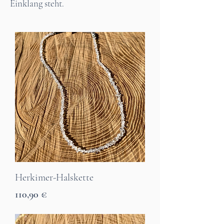
Einklang steht.
Herkimer-Halskette
Preis
110,90 €
7 Tage Lieferzeit