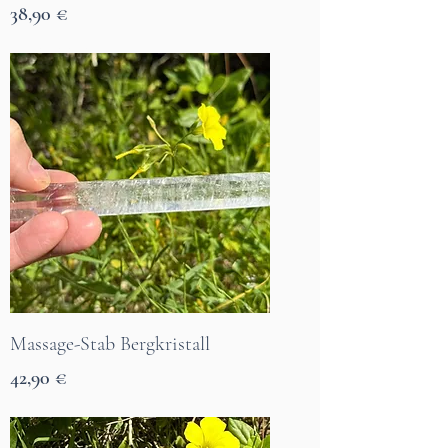
Preis
38,90 €
7 Tage Lieferzeit
Massage-Stab Bergkristall
Preis
42,90 €
7 Tage Lieferzeit