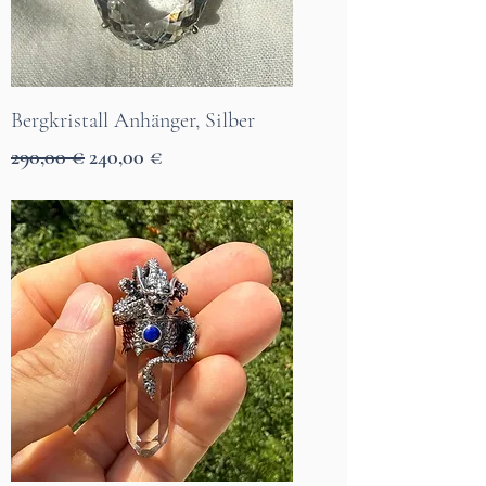
Bergkristall Anhänger, Silber
Standardpreis
Sale-Preis
290,00 €
240,00 €
7 Tage Lieferzeit