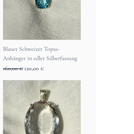
Blauer Schweizer Topas-
Anhänger in edler Silberfassung
Standardpreis
Sale-Preis
160,00 €
120,00 €
7 Tage Lieferzeit