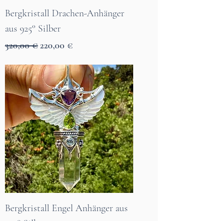
Bergkristall Drachen-Anhänger
aus 925° Silber
Standardpreis
Sale-Preis
320,00 €
220,00 €
7 Tage Lieferzeit
Bergkristall Engel Anhänger aus