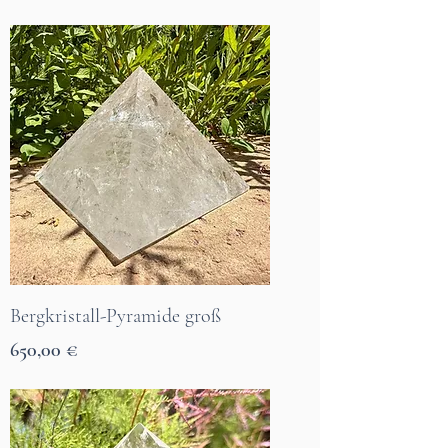
7 Tage Lieferzeit
Bergkristall-Pyramide groß
Preis
650,00 €
7 Tage Lieferzeit