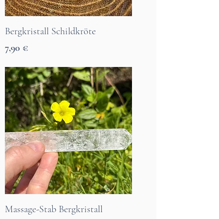
Bergkristall Schildkröte
Preis
7,90 €
7 Tage Lieferzeit
Massage-Stab Bergkristall