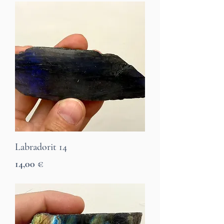
Labradorit 14
Preis
14,00 €
7 Tage Lieferzeit