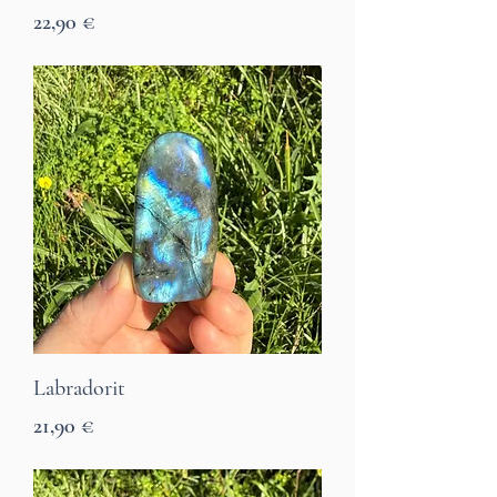
Preis
22,90 €
7 Tage Lieferzeit
Labradorit
Preis
21,90 €
7 Tage Lieferzeit