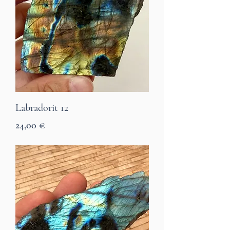
Labradorit 12
Preis
24,00 €
7 Tage Lieferzeit