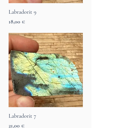
Labradorit 9
Preis
18,00 €
7 Tage Lieferzeit
Labradorit 7
Preis
21,00 €