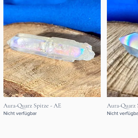
Aura-Quarz Spitze - AE
Aura-Quarz 
Schnellansicht
Nicht verfügbar
Nicht verfügba