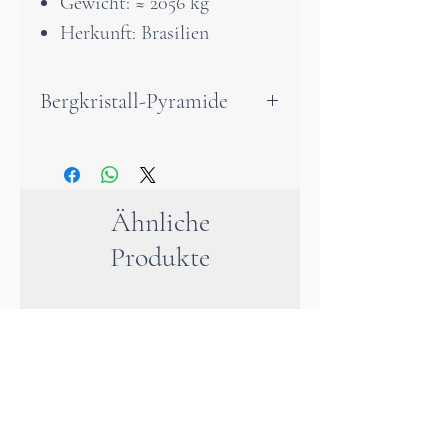
Gewicht: ≈ 2056 kg
Herkunft: Brasilien
Bergkristall-Pyramide
Die Pyramide gilt seit jeher als
kraftvolles Symbol für
geistiges Wachstum, innere
Ähnliche
Klarheit und spirituellen
Produkte
Aufstieg.
Entdecke den natürlichen
Zauber des Bergkristalls mit
dieser einzigartigen,
handgefertigten Pyramide.
Ihre faszinierende Transparenz
und die harmonische Form