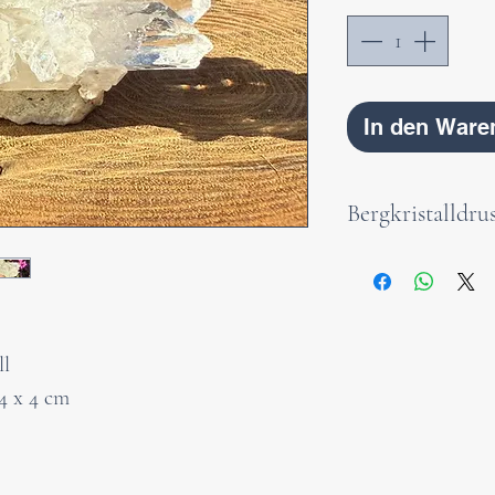
In den Ware
Bergkristalldru
Eine Bergkristalld
Lichtheiligtum d
In ihrem Inneren 
Reinheit, Klarhe
ll
Sie erinnert dara
.4 x 4 cm
innen kommt — sa
kraftvoll.