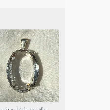
Aus rechtlichen Gründen ist
zu erwähnen, dass das
ilsteine keinesfalls den
 oder Therapeuten ersetzt.
chen Problemen solltest du
rzt aufsuchen.
Schnellansicht
ergkristall Anhänger, Silber