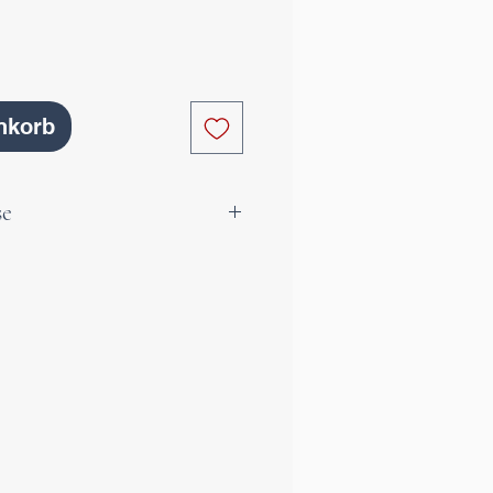
nkorb
se
ru­se ist wie ein kleines
er Natur.
funkeln klare Kristalle, die
it und Ruhe ausstrahlen.
n, dass echtes Leuchten von
nft, still und doch