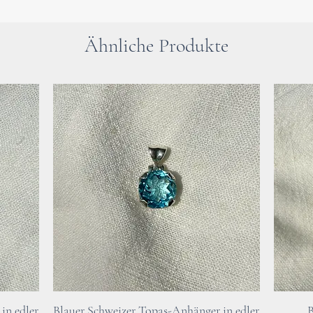
Ähnliche Produkte
Bitte beachte : 
an dieser Stelle 
Verwenden der He
Besuch beim Arzt
Bei gesundheitli
dringend einen A
Schnellansicht
in edler
Blauer Schweizer Topas-Anhänger in edler
B