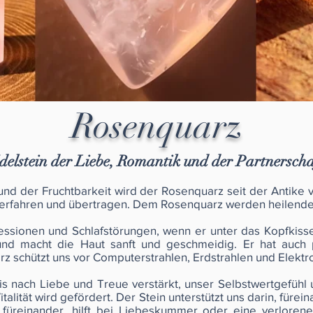
Rosenquarz
delstein der Liebe, Romantik und der Partnerscha
und der Fruchtbarkeit wird der Rosenquarz seit der Antike 
be erfahren und übertragen. Dem Rosenquarz werden heilend
ssionen und Schlafstörungen, wenn er unter das Kopfkisse
und macht die Haut sanft und geschmeidig. Er hat auch 
z schützt uns vor Computerstrahlen, Erdstrahlen und Elekt
s nach Liebe und Treue verstärkt, unser Selbstwertgefühl u
alität wird gefördert. Der Stein unterstützt uns darin, fürein
s füreinander, hilft bei Liebeskummer oder eine verlorene