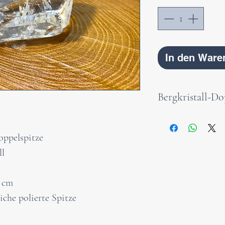
In den Ware
Bergkristall-Do
Eine wunderschön
Doppelspitze aus
oppelspitze
traumhaften Eins
ll
ist der Stein der
Bergkristalle ver
3 cm
und Situationen 
iche polierte Spitze
verstehen. Er fö