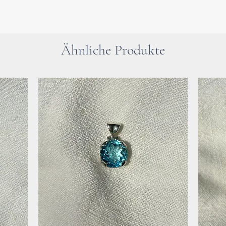
und beruhigt de
stressigen und ü
Ein idealer Stein
Lebenssituation 
Ähnliche Produkte
Eigenschaften un
verbessern.
Bitte beachte : 
an dieser Stelle 
Verwenden der He
Besuch beim Arzt
Bei gesundheitli
dringend einen A