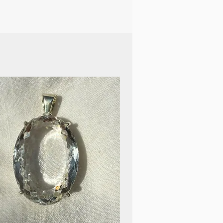
in Nervensysthem in
berfordernden Situationen.
 um seinen Alltag und seine
durch seine positiven
d Heilenergien zu
Aus rechtlichen Gründen ist
zu erwähnen, dass das
ilsteine keinesfalls den
 oder Therapeuten ersetzt.
chen Problemen solltest du
rzt aufsuchen.