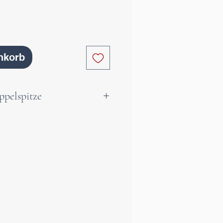
nkorb
ppelspitze
e, klare Bergkristall
 einzigartiger Qualität mit
chlüssen. Der Bergkristall
 Reinheit und des Lichtes.
helfen dir Klar zu denken
richtig zu deuten und zu
rdert deine Konzentration