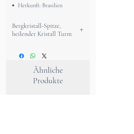
Herkunft: Brasilien
Bergkristall-Spitze,
heilender Kristall Turm
Eine wunderschöne, klare
Bergkristallspitze aus
einzigartiger Qualität mit
Ähnliche
traumhaften Einschlüssen. Der
Produkte
Bergkristall ist der Stein der
Reinheit und des Lichtes.
Bergkristalle verhelfen dir Klar
zu denken und Situationen
richtig zu deuten und zu
verstehen. Er fördert deine