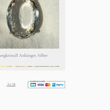
er Schmetterlinge
e innere Kraft spüren.
Schnellansicht
ergkristall Anhänger, Silber
AGB