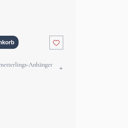
nkorb
hmetterlings-Anhänger
lingsflügel verschönern
lber-Emaille-
hänger, vergoldet mit
 Lapizlazuli-Edelstein.
ne grenzenlose