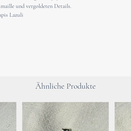
Inspirationsquel
maille und vergoldeten Details.
Harmonie, Gleic
pis Lazuli
finden kann.
“Schmetterlinge” 
in unserer Welt 
Märchenwelten v
Blumen erinnern 
– eine Inspiratio
Seele berührt.
Dieser wundersch
Ähnliche Produkte
Schmetterlingsa
Feinheit und Rei
erleuchtenden Kra
Edelsteins.
Wir schlagen vor,