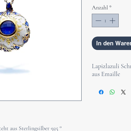
Anzahl
*
In den Ware
Lapizlazuli Sc
aus Emaille
Indigo-Schmetter
diesen runden Si
Schmetterlingsan
Blattgold und mit
Die Natur ist ei
eht aus Sterlingsilber 925 °