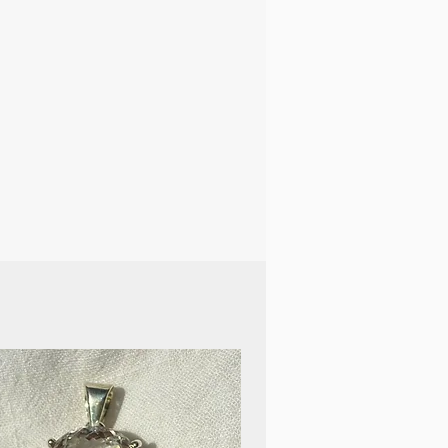
le, wo man Bilder von
hgewicht, Liebe und Glück
sind kleine Lichtfiguren, die
schweben und uns mit
erbinden. Im Gespräch mit
sie an Schönheit und Glück
nsquelle, die die Welt der
öne runde Silber-Emaille-
nhänger kombiniert die
nheit der Emaille mit der
ft des Lapislazuli-
 dass Sie die