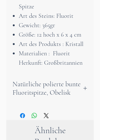
Spitze
Art des Steins: Fluorit
Gewicht: 365gr
Größe: 12 hoch x 6 x 4 cm
Art des Produkts : Kristall
Materialien : Fluorit
Herkunft: Großbritannien
Natürliche polierte bunte
Fluoritspitze, Obelisk
Der Regenbogenfluorit wird
oft nachgesagt, die heilenden
Kräfte nahezu aller Heilsteine
Ähnliche
in sich zu vereinen und so zu